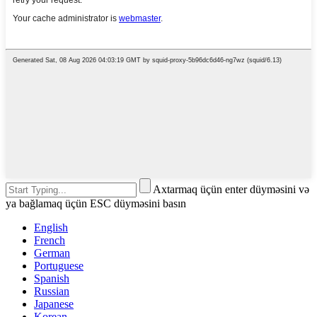
Axtarmaq üçün enter düyməsini və
ya bağlamaq üçün ESC düyməsini basın
English
French
German
Portuguese
Spanish
Russian
Japanese
Korean