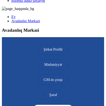
Bizimlə əlaqə saxlayın
Ev
Avadanlıq Mərkəzi
Avadanlıq Mərkəzi
Şirkət Profili
Mədəniyyət
GM-in çıxışı
Şərəf