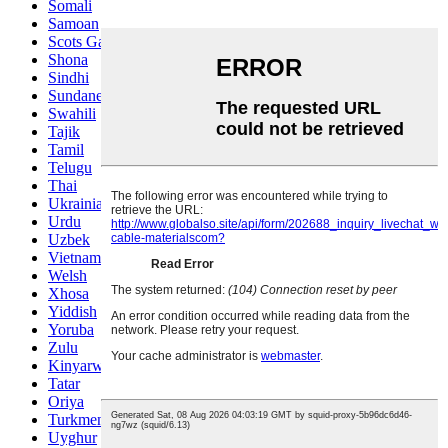
Somali
Samoan
Scots Gaelic
Shona
Sindhi
Sundanese
Swahili
Tajik
Tamil
Telugu
Thai
Ukrainian
Urdu
Uzbek
Vietnamese
Welsh
Xhosa
Yiddish
Yoruba
Zulu
Kinyarwanda
Tatar
Oriya
Turkmen
Uyghur