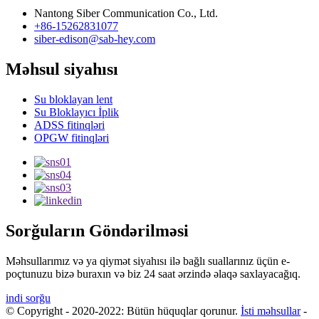
Nantong Siber Communication Co., Ltd.
+86-15262831077
siber-edison@sab-hey.com
Məhsul siyahısı
Su bloklayan lent
Su Bloklayıcı İplik
ADSS fitinqləri
OPGW fitinqləri
Sorğuların Göndərilməsi
Məhsullarımız və ya qiymət siyahısı ilə bağlı suallarınız üçün e-
poçtunuzu bizə buraxın və biz 24 saat ərzində əlaqə saxlayacağıq.
indi sorğu
© Copyright - 2020-2022: Bütün hüquqlar qorunur.
İsti məhsullar
-