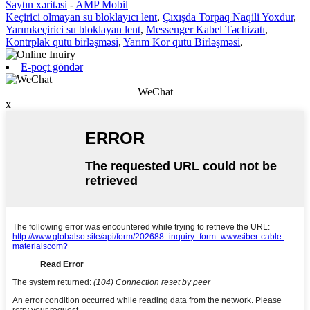
Saytın xəritəsi
-
AMP Mobil
Keçirici olmayan su bloklayıcı lent
,
Çıxışda Torpaq Naqili Yoxdur
,
Yarımkeçirici su bloklayan lent
,
Messenger Kabel Təchizatı
,
Kontrplak qutu birləşməsi
,
Yarım Kor qutu Birləşməsi
,
E-poçt göndər
WeChat
x