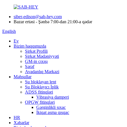
siber-edison@sab-hey.com
Bazar ertəsi - Şənbə 7:00-dan 21:00-a qədər
English
Ev
Bizim haqqımızda
Şirkət Profili
Şirkət Mədəniyyəti
GM-in çıxışı
Şərəf
Avadanlıq Mərkəzi
Məhsullar
Su bloklayan lent
Su Bloklayıcı İplik
ADSS fitinqləri
Vibrasiya damperi
OPGW fitinqləri
Gərginlikli sıxac
İkiqat asma qısqac
HR
Xəbərlər