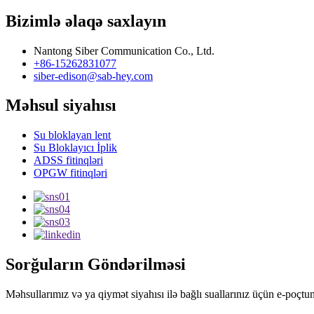
Bizimlə əlaqə saxlayın
Nantong Siber Communication Co., Ltd.
+86-15262831077
siber-edison@sab-hey.com
Məhsul siyahısı
Su bloklayan lent
Su Bloklayıcı İplik
ADSS fitinqləri
OPGW fitinqləri
Sorğuların Göndərilməsi
Məhsullarımız və ya qiymət siyahısı ilə bağlı suallarınız üçün e-poçtu