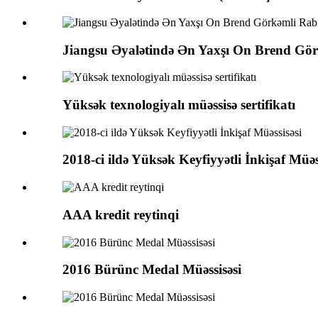
Jiangsu Əyalətində Ən Yaxşı On Brend Görk
Yüksək texnologiyalı müəssisə sertifikatı
2018-ci ildə Yüksək Keyfiyyətli İnkişaf Müəs
AAA kredit reytinqi
2016 Bürünc Medal Müəssisəsi