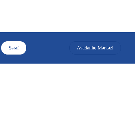
Şərəf
Avadanlıq Mərkəzi