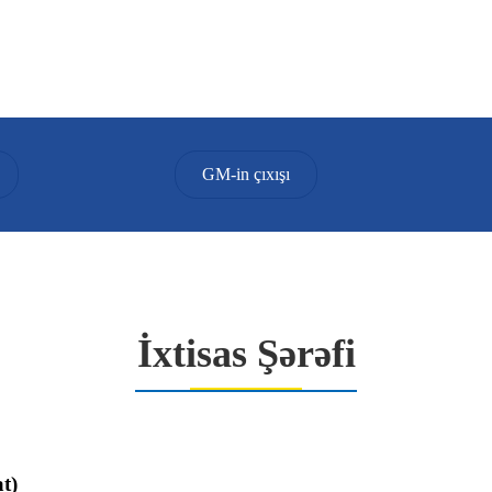
GM-in çıxışı
İxtisas Şərəfi
at)