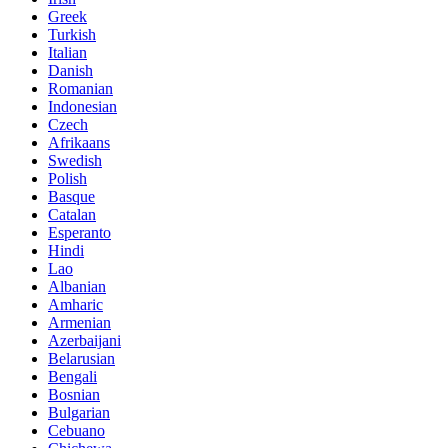
Greek
Turkish
Italian
Danish
Romanian
Indonesian
Czech
Afrikaans
Swedish
Polish
Basque
Catalan
Esperanto
Hindi
Lao
Albanian
Amharic
Armenian
Azerbaijani
Belarusian
Bengali
Bosnian
Bulgarian
Cebuano