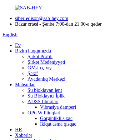
siber-edison@sab-hey.com
Bazar ertəsi - Şənbə 7:00-dan 21:00-a qədər
English
Ev
Bizim haqqımızda
Şirkət Profili
Şirkət Mədəniyyəti
GM-in çıxışı
Şərəf
Avadanlıq Mərkəzi
Məhsullar
Su bloklayan lent
Su Bloklayıcı İplik
ADSS fitinqləri
Vibrasiya damperi
OPGW fitinqləri
Gərginlikli sıxac
İkiqat asma qısqac
HR
Xəbərlər