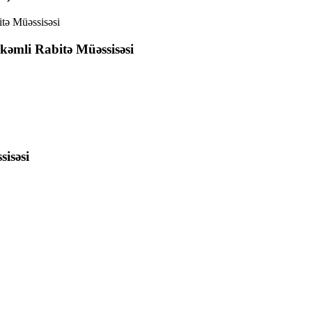
əmli Rabitə Müəssisəsi
sisəsi