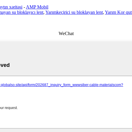
ytın xəritəsi
-
AMP Mobil
mayan su bloklayıcı lent
,
Yarımkeçirici su bloklayan lent
,
Yarım Kor qut
WeChat