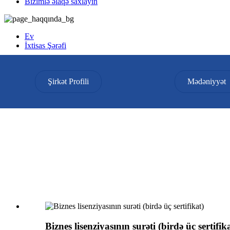
Bizimlə əlaqə saxlayın
Ev
İxtisas Şərəfi
İxtisas Şərəfi
Şirkət Profili
Mədəniyyət
Biznes lisenziyasının surəti (birdə üç sertifik