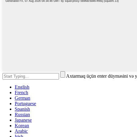
Axtarmaq üçün enter düyməsini və 
English
French
German
Portuguese
Spanish
Russian
Japanese
Korean
Arabic
Irish