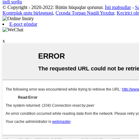
indi sorğu
© Copyright - 2020-2022: Bütün hüquqlar qorunur.
İsti məhsullar
-
Sa
Kontrplak qutu birləşməsi
,
Çıxışda Torpaq Naqili Yoxdur
,
Keçirici ol
E-poçt göndər
x