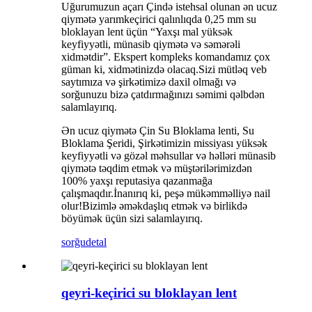
Uğurumuzun açarı Çində istehsal olunan ən ucuz
qiymətə yarımkeçirici qalınlıqda 0,25 mm su
bloklayan lent üçün “Yaxşı mal yüksək
keyfiyyətli, münasib qiymətə və səmərəli
xidmətdir”. Ekspert kompleks komandamız çox
güman ki, xidmətinizdə olacaq.Sizi mütləq veb
saytımıza və şirkətimizə daxil olmağı və
sorğunuzu bizə çatdırmağınızı səmimi qəlbdən
salamlayırıq.
Ən ucuz qiymətə Çin Su Bloklama lenti, Su
Bloklama Şeridi, Şirkətimizin missiyası yüksək
keyfiyyətli və gözəl məhsullar və həlləri münasib
qiymətə təqdim etmək və müştərilərimizdən
100% yaxşı reputasiya qazanmağa
çalışmaqdır.İnanırıq ki, peşə mükəmməlliyə nail
olur!Bizimlə əməkdaşlıq etmək və birlikdə
böyümək üçün sizi salamlayırıq.
sorğu
detal
qeyri-keçirici su bloklayan lent