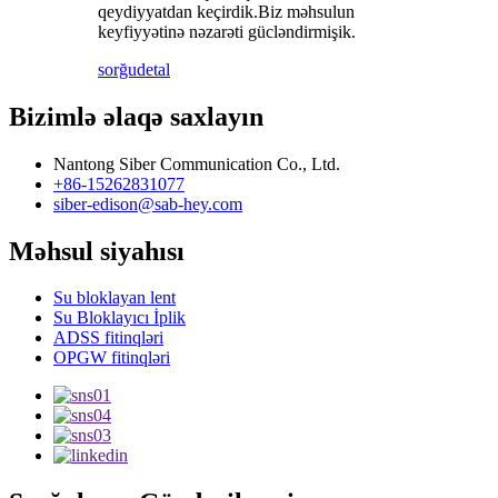
qeydiyyatdan keçirdik.Biz məhsulun
keyfiyyətinə nəzarəti gücləndirmişik.
sorğu
detal
Bizimlə əlaqə saxlayın
Nantong Siber Communication Co., Ltd.
+86-15262831077
siber-edison@sab-hey.com
Məhsul siyahısı
Su bloklayan lent
Su Bloklayıcı İplik
ADSS fitinqləri
OPGW fitinqləri