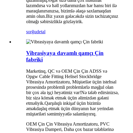
qazanmışıq.Əgər sizə daha çox məlumat
lazımdırsa və həll yollarımızdan hər hansı biri ilə
maraqlanırsınızsa, bizimlə əlaqə saxlamaqdan
əmin olun.Biz yaxın gələcəkdə sizin təchizatçınız
olmağı səbirsizliklə gözləyirik.
sorğu
detal
Vibrasiyaya davamlı qamçı Çin
fabriki
Marketinq, QC və OEM Çin Çin ADSS və
Opgw Cable Fitting Helisel Stockbridge
Vibrasiya Amortizatoru, Müştərilər üçün istehsal
prosesində problemli problemlərlə məşğul olan
bir çox əla işçi heyətimiz var!Nə tələb edirsinizsə,
biz sizə kömək etmək üçün əlimizdən gələni
etməliyik.Qarşılıqlı inkişaf üçün bizimlə
əməkdaşlıq etmək üçün dünyanın hər yerindən
müştəriləri səmimiyyətlə salamlayırıq.
OEM Çin Çin Vibrasiya Amortizatoru, PVC
Vibrasiya Damperi, Daha çox bazar tələblərinə