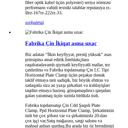
fiber optik kabel üçün polyester) seriya nömrəsi
performans vahidi texniki tələblər reputasiya rz-
lllrz-167rz-222rz-33.
sorğu
detal
Fabrika Çin İkiqat asma sıxac
Biz adətən “İlkin keyfiyyət, prestij yüksək” əsas
prinsipinə əməl edirik.İstehlakçılara
rəqabətədavamlı qiymətli keyfiyyətli mallar, tez
çatdırılma və Fabrika topdansatışı Çin LC Tipi
Horizontal Plate Clamp üçün peşəkar dəstək
təklif etməyə tam sadiqik, biz böyük ehtiras və
sədaqətlə sizə ən yaxşı şirkətləri və irəliləyişləri
təqdim etməyə hazırıq. gözqamaşdırıcı qarşıdan
gələn yaratmaq üçün sizinlə birlikdə irəli.
Fabrika topdansatışı Çin Cdd Şaquli Plate
Clamp, Ppd Horizontal Plate Clamp, Şirkətimizin
indi bir çox şöbəsi var və şirkətimizdə 20-dən
çox işçi var.Satış mağazası, sərgi salonu və
məhsul anbarı qurduq.Bu arada biz öz brendimizi