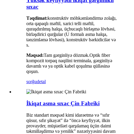
Yüksək keyfiyyətli ikiqat gərginlikli
sıxac
Təqdimat:
konstruktiv möhkəmləndirmə zolağı,
orta qapaqlı məftil, xarici telli məftil,
quraşdırılmış halqa, üçbucaqlı birləşmə lövhəsi,
birləşdirici qurğular (U formalı asma halqa,
tənzimləmə lövhəsi), konstruktiv bərkidicilər və
s.
Məqsəd:
Tam gərginliyə dözmək.Optik fiber
kompozit torpaq naqilini terminala, gərginliyə
davamlı və ya optik kabel qoşulma qülləsinə
qoşun.
sorğu
detal
İkiqat asma sıxac Çin Fabriki
Biz standart məqsəd kimi idarəetmə və “sıfır
qüsur, sıfır şikayət” ilə “öncə keyfiyyət, ilkin
provayder, müştəriləri qarşılamaq üçün daimi
təkmilləşdirmə və yenilik” nəzəriyyəsini davam