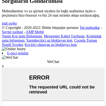
Sorğuların Göndərilməsi
Məhsullarımız və ya qiymət siyahısı ilə bağlı suallarınız üçün e-
poçtunuzu bizə buraxın və biz 24 saat ərzində əlaqə saxlayacağıq.
indi sorğu
© Copyright - 2020-2022: Bütün hüquqlar qorunur.
İsti məhsullar
-
Saytın xəritəsi
-
AMP Mobil
Yarım Kor qutu Birləşməsi
,
Messenger Kabel Təchizatı
,
Kontrplak
qutu birləşməsi
,
Yarımkeçirici su bloklayan lent
,
Çıxışda Torpaq
Naqili Yoxdur
,
Keçirici olmayan su bloklayıcı lent
,
E-poçt göndər
WeChat
x