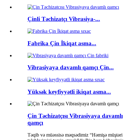
Çinli Təchizatçı Vibrasiya-...
Fabrika Çin İkiqat asma...
Vibrasiyaya davamlı qamçı Çin...
Yüksək keyfiyyətli ikiqat asma...
Çin Təchizatçısı Vibrasiyaya davamlı
qamçı
Təqib və müəssisə məqsədimiz “Həmişə müştəri