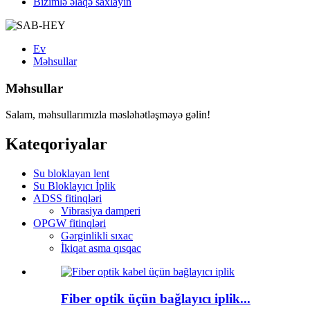
Bizimlə əlaqə saxlayın
Ev
Məhsullar
Məhsullar
Salam, məhsullarımızla məsləhətləşməyə gəlin!
Kateqoriyalar
Su bloklayan lent
Su Bloklayıcı İplik
ADSS fitinqləri
Vibrasiya damperi
OPGW fitinqləri
Gərginlikli sıxac
İkiqat asma qısqac
Fiber optik üçün bağlayıcı iplik...