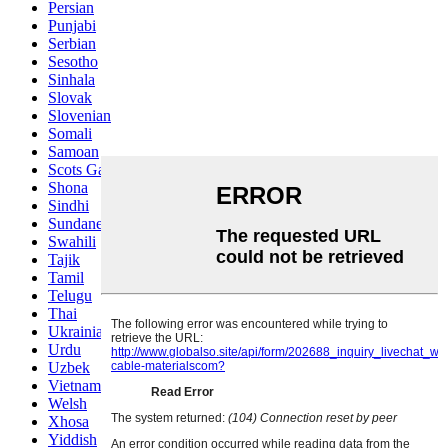
Persian
Punjabi
Serbian
Sesotho
Sinhala
Slovak
Slovenian
Somali
Samoan
Scots Gaelic
Shona
Sindhi
Sundanese
Swahili
Tajik
Tamil
Telugu
Thai
Ukrainian
Urdu
Uzbek
Vietnamese
Welsh
Xhosa
Yiddish