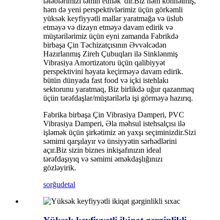
tələblərimizi təmin etmək”dir.Biz həm köhnəlmiş,
həm də yeni perspektivlərimiz üçün görkəmli
yüksək keyfiyyətli mallar yaratmağa və üslub
etməyə və dizayn etməyə davam edirik və
müştərilərimiz üçün eyni zamanda Fabrikdə
birbaşa Çin Təchizatçısının Əvvəlcədən
Hazırlanmış Zireh Çubuqları ilə Sinklənmiş
Vibrasiya Amortizatoru üçün qalibiyyət
perspektivini həyata keçirməyə davam edirik.
bütün dünyada fast food və içki istehlakı
sektorunu yaratmaq, Biz birlikdə uğur qazanmaq
üçün tərəfdaşlar/müştərilərlə işi görməyə hazırıq.
Fabrika birbaşa Çin Vibrasiya Damperi, PVC
Vibrasiya Damperi, Əla məhsul istehsalçısı ilə
işləmək üçün şirkətimiz ən yaxşı seçiminizdir.Sizi
səmimi qarşılayır və ünsiyyətin sərhədlərini
açır.Biz sizin biznes inkişafınızın ideal
tərəfdaşıyıq və səmimi əməkdaşlığınızı
gözləyirik.
sorğu
detal