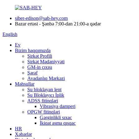
siber-edison@sab-hey.com
Bazar ertəsi - Şənbə 7:00-dan 21:00-a qədər
English
Ev
Bizim haqqımızda
Şirkət Profili
Şirkət Mədəniyyəti
GM-in çıxışı
Şərəf
Avadanlıq Mərkəzi
Məhsullar
Su bloklayan lent
Su Bloklayıcı İplik
ADSS fitinqləri
Vibrasiya damperi
OPGW fitinqləri
Gərginlikli sıxac
İkiqat asma qısqac
HR
Xəbərlər