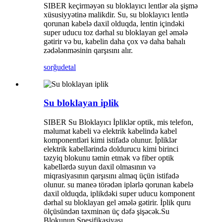
SIBER keçirməyən su bloklayıcı lentlər əla şişmə
xüsusiyyətinə malikdir. Su, su bloklayıcı lentlə
qorunan kabelə daxil olduqda, lentin içindəki
super uducu toz dərhal su bloklayan gel əmələ
gətirir və bu, kabelin daha çox və daha bahalı
zədələnməsinin qarşısını alır.
sorğu
detal
Su bloklayan iplik
SIBER Su Bloklayıcı İpliklər optik, mis telefon,
məlumat kabeli və elektrik kabelində kabel
komponentləri kimi istifadə olunur. İpliklər
elektrik kabellərində doldurucu kimi birinci
təzyiq blokunu təmin etmək və fiber optik
kabellərdə suyun daxil olmasının və
miqrasiyasının qarşısını almaq üçün istifadə
olunur. su maneə törədən iplərlə qorunan kabelə
daxil olduqda, iplikdəki super uducu komponent
dərhal su bloklayan gel əmələ gətirir. İplik quru
ölçüsündən təxminən üç dəfə şişəcək.Su
Blokunun Spesifikasiyası...