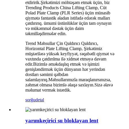
etdiririk.Şirkətimizi möhtəşəm etmək üçün, biz
Trending Products China Lifting Clamp, Cüt
Polad Plate Clamp (PLR Series) üçün münasib
qiymətə fantastik əladan istifadə edərək malları
çatdırırıq. ümumi üstünlüklər üçün tam oynayın
və mükəmməl dəstək üçün daim
təkmilləşdirmələr edin.
Trend Məhsullar Çin Qaldırıcı Qaldırıcı,
Horizontal Plate Lifting Clamp, Şirkətimiz
müştərilərə yüksək keyfiyyət, rəqabətli qiymət və
vaxtında çatdırılma ilə xidmət etməyə davam
edir.Bizimlə əməkdaşlıq etmək və işimizi
genişləndirmək üçün dünyanın hər yerindən
dostları səmimi qəlbdən
salamlayırıq.Məhsullarımızla maraqlanırsınızsa,
zəhmət olmasa bizimlə əlaqə saxlayın.Sizə əlavə
məlumat vermək istərdik.
sorğu
detal
yarımkeçirici su bloklayan lent