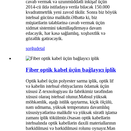
cavab vermək və uzunmüddətli inkişaf üçün
2014-cü ildə istifadəyə verilə biləcək 150.000
kvadratmetrlik yeni zavod tikilir. Sonra biz böyük
istehsal gücünə malikdir.Əlbəttə ki, biz
müştərilərin tələblərinə cavab vermək üçün
xidmət sistemini təkmilləşdirməyə davam
edəcəyik, hər kəsə sağlamlıq, xoşbəxtlik və
gözəllik gətirəcəyik.
sorğu
detal
Fiber optik kabel üçün bağlayıcı iplik
Optik kabel üçün polyester sarma iplik, optik lif
və kabelin istehsal ehtiyaclarını ödəmək üçün
xüsusi Z-texnologiyası ilə fabrikimiz tərəfindən
xüsusi olaraq istehsal olunur.Məhsul yüksək
möhkəmlik, aşağı istilik qaytarma, kiçik ölçülü,
nəm udmama, yüksək temperatura davamlılıq
xüsusiyyətlərinə malikdir və yüksək sürətli işləmə
zamanı iplik tökülmür.Əsasən optik kabellərin
istehsalında optik kabellərin daxili materiallarının
bərkidilməsi və bərkidilməsi rolunu oynayır.Mən