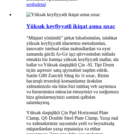
sorğu
detal
Yüksək keyfiyyətli ikiqat asma sıxac
“Müştəri yönümlü” şirkət fəlsəfəsindən, tələbkar
yüksək keyfiyyətli idarəetmə metodundan,
innovativ istehsal edən məhsullardan və eyni
zamanda güclü Ar-Ge işçi qüvvəsindən istifadə
etməklə biz həmişə yüksək keyfiyyətli mallar, əla
həllər və Yüksək dəqiqlikli Çin -SL Tipi Drum
üçün aqressiv satış qiymətləri təqdim edirik.
Satılır G80 Zəncirli Sling ilə 1t sıxac, Bizim
bacarıqlı texnoloji komandamız ürəkdən
xidmətinizdə ola bilər.Sizi mütləq veb saytımıza
və biznesimizə müraciət etməyinizi və sorğunuzu
bizə göndərməyinizi səmimi qəlbdən
salamlayırıq.
Yüksək dəqiqlikli Çin Ppd Horizontal Plate
Clamp, QS Double Steel Plate Clamp, Yaxşı mal
və xidmətlərimiz sayəsində yerli və beynəlxalq
müştərilərdən yaxşı reputasiya və etibar