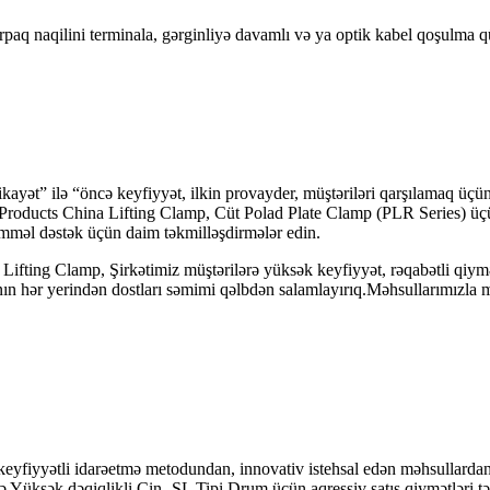
paq naqilini terminala, gərginliyə davamlı və ya optik kabel qoşulma q
 şikayət” ilə “öncə keyfiyyət, ilkin provayder, müştəriləri qarşılamaq ü
 Products China Lifting Clamp, Cüt Polad Plate Clamp (PLR Series) üçün
mməl dəstək üçün daim təkmilləşdirmələr edin.
e Lifting Clamp, Şirkətimiz müştərilərə yüksək keyfiyyət, rəqabətli qiy
n hər yerindən dostları səmimi qəlbdən salamlayırıq.Məhsullarımızla m
 keyfiyyətli idarəetmə metodundan, innovativ istehsal edən məhsullarda
ə Yüksək dəqiqlikli Çin -SL Tipi Drum üçün aqressiv satış qiymətləri təq