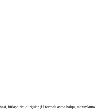
vhəsi, birləşdirici qurğular (U formalı asma halqa, tənzimləmə