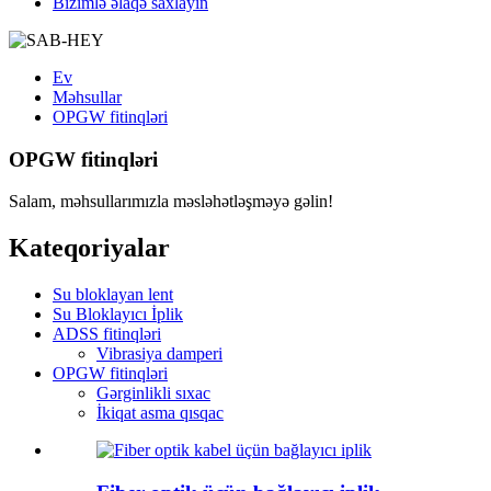
Bizimlə əlaqə saxlayın
Ev
Məhsullar
OPGW fitinqləri
OPGW fitinqləri
Salam, məhsullarımızla məsləhətləşməyə gəlin!
Kateqoriyalar
Su bloklayan lent
Su Bloklayıcı İplik
ADSS fitinqləri
Vibrasiya damperi
OPGW fitinqləri
Gərginlikli sıxac
İkiqat asma qısqac