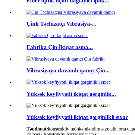
Fiber optik üçün bağlayıcı iplik...
Çinli Təchizatçı Vibrasiya-...
Fabrika Çin İkiqat asma...
Vibrasiyaya davamlı qamçı Çin...
Yüksək keyfiyyətli ikiqat gərginlik...
Yüksək keyfiyyətli ikiqat gərginlikli sıxac
Təqdimat:
konstruktiv möhkəmləndirmə zolağı, orta qapaql
lövhəsi), konstruktiv bərkidicilər və s.