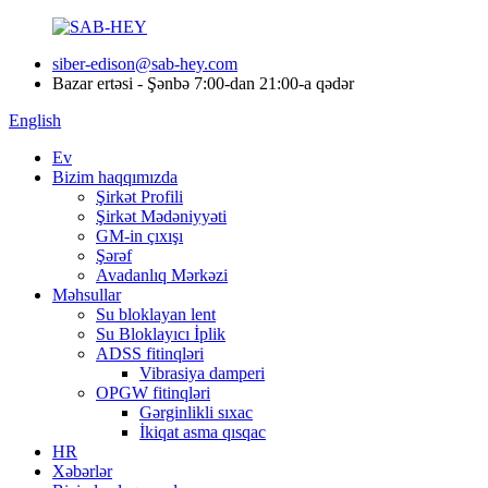
siber-edison@sab-hey.com
Bazar ertəsi - Şənbə 7:00-dan 21:00-a qədər
English
Ev
Bizim haqqımızda
Şirkət Profili
Şirkət Mədəniyyəti
GM-in çıxışı
Şərəf
Avadanlıq Mərkəzi
Məhsullar
Su bloklayan lent
Su Bloklayıcı İplik
ADSS fitinqləri
Vibrasiya damperi
OPGW fitinqləri
Gərginlikli sıxac
İkiqat asma qısqac
HR
Xəbərlər