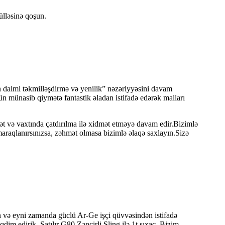
ülləsinə qoşun.
çün daimi təkmilləşdirmə və yenilik” nəzəriyyəsini davam
 münasib qiymətə fantastik əladan istifadə edərək malları
mət və vaxtında çatdırılma ilə xidmət etməyə davam edir.Bizimlə
araqlanırsınızsa, zəhmət olmasa bizimlə əlaqə saxlayın.Sizə
n və eyni zamanda güclü Ar-Ge işçi qüvvəsindən istifadə
dim edirik. Satılır G80 Zəncirli Sling ilə 1t sıxac, Bizim