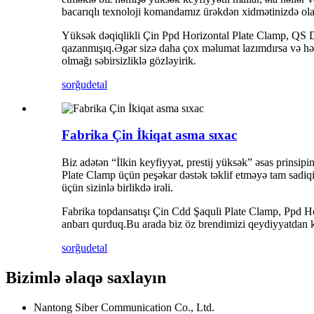
bacarıqlı texnoloji komandamız ürəkdən xidmətinizdə ola
Yüksək dəqiqlikli Çin Ppd Horizontal Plate Clamp, QS Do
qazanmışıq.Əgər sizə daha çox məlumat lazımdırsa və həll
olmağı səbirsizliklə gözləyirik.
sorğu
detal
Fabrika Çin İkiqat asma sıxac
Biz adətən “İlkin keyfiyyət, prestij yüksək” əsas prinsipi
Plate Clamp üçün peşəkar dəstək təklif etməyə tam sadiqik
üçün sizinlə birlikdə irəli.
Fabrika topdansatışı Çin Cdd Şaquli Plate Clamp, Ppd Hor
anbarı qurduq.Bu arada biz öz brendimizi qeydiyyatdan k
sorğu
detal
Bizimlə əlaqə saxlayın
Nantong Siber Communication Co., Ltd.