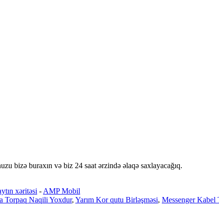
nuzu bizə buraxın və biz 24 saat ərzində əlaqə saxlayacağıq.
ytın xəritəsi
-
AMP Mobil
a Torpaq Naqili Yoxdur
,
Yarım Kor qutu Birləşməsi
,
Messenger Kabel T