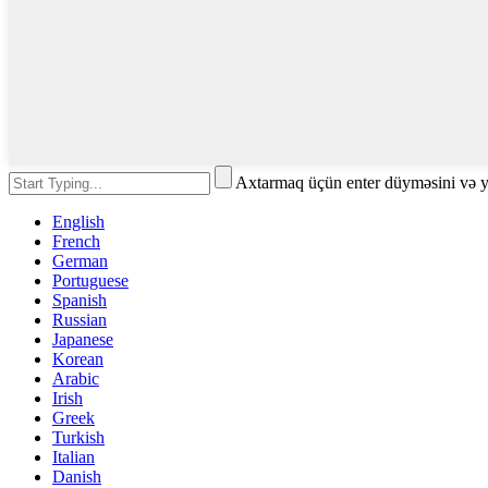
Axtarmaq üçün enter düyməsini və 
English
French
German
Portuguese
Spanish
Russian
Japanese
Korean
Arabic
Irish
Greek
Turkish
Italian
Danish