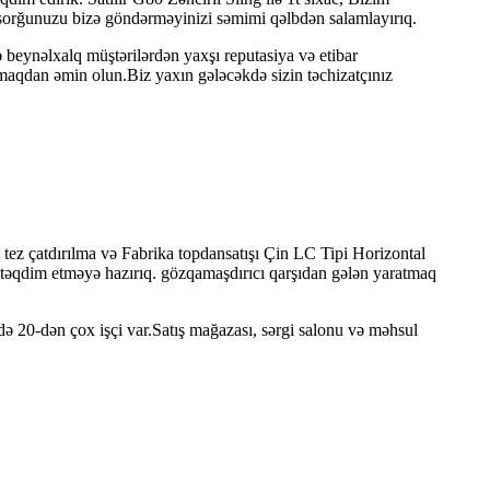
 sorğunuzu bizə göndərməyinizi səmimi qəlbdən salamlayırıq.
beynəlxalq müştərilərdən yaxşı reputasiya və etibar
amaqdan əmin olun.Biz yaxın gələcəkdə sizin təchizatçınız
r, tez çatdırılma və Fabrika topdansatışı Çin LC Tipi Horizontal
əri təqdim etməyə hazırıq. gözqamaşdırıcı qarşıdan gələn yaratmaq
də 20-dən çox işçi var.Satış mağazası, sərgi salonu və məhsul