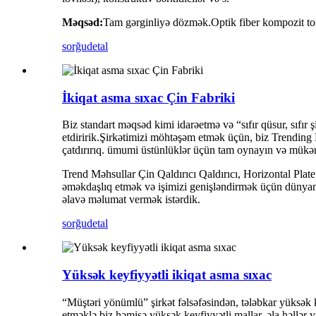
Məqsəd:
Tam gərginliyə dözmək.Optik fiber kompozit tor
sorğu
detal
İkiqat asma sıxac Çin Fabriki
Biz standart məqsəd kimi idarəetmə və “sıfır qüsur, sıfır
etdiririk.Şirkətimizi möhtəşəm etmək üçün, biz Trending
çatdırırıq. ümumi üstünlüklər üçün tam oynayın və mükə
Trend Məhsullar Çin Qaldırıcı Qaldırıcı, Horizontal Plat
əməkdaşlıq etmək və işimizi genişləndirmək üçün dünyanı
əlavə məlumat vermək istərdik.
sorğu
detal
Yüksək keyfiyyətli ikiqat asma sıxac
“Müştəri yönümlü” şirkət fəlsəfəsindən, tələbkar yüksək
etməklə biz həmişə yüksək keyfiyyətli mallar, əla həllər v