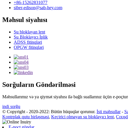
+86-15262831077
siber-edison@sab-hey.com
Məhsul siyahısı
Su bloklayan lent
Su Bloklayıcı İplik
ADSS fitinqləri
OPGW fitinqləri
Sorğuların Göndərilməsi
Məhsullarımız və ya qiymət siyahısı ilə bağlı suallarınız üçün e-poçtu
indi sorğu
© Copyright - 2020-2022: Bütün hüquqlar qorunur.
İsti məhsullar
-
Sa
Kontrplak qutu birləşməsi
,
Keçirici olmayan su bloklayıcı lent
,
Çıxışd
E-poçt göndər