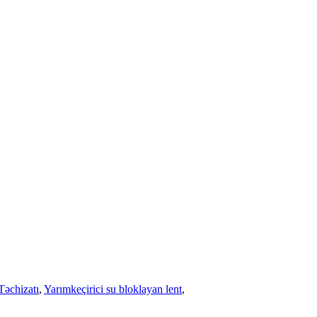
əchizatı
,
Yarımkeçirici su bloklayan lent
,