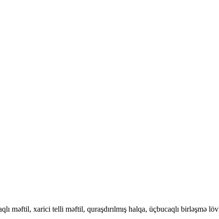
ı məftil, xarici telli məftil, quraşdırılmış halqa, üçbucaqlı birləşmə lö