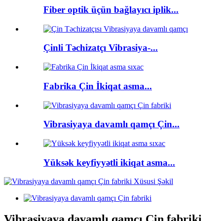
Fiber optik üçün bağlayıcı iplik...
Çinli Təchizatçı Vibrasiya-...
Fabrika Çin İkiqat asma...
Vibrasiyaya davamlı qamçı Çin...
Yüksək keyfiyyətli ikiqat asma...
Vibrasiyaya davamlı qamçı Çin fabriki