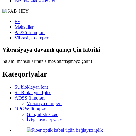
Bizimlə əlaqə saxlayın
Ev
Məhsullar
ADSS fitinqləri
Vibrasiya damperi
Vibrasiyaya davamlı qamçı Çin fabriki
Salam, məhsullarımızla məsləhətləşməyə gəlin!
Kateqoriyalar
Su bloklayan lent
Su Bloklayıcı İplik
ADSS fitinqləri
Vibrasiya damperi
OPGW fitinqləri
Gərginlikli sıxac
İkiqat asma qısqac