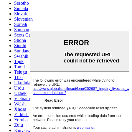
Sesotho
Sinhala
Slovak
Slovenian
Somali
Samoan
Scots Gaelic
Shona
Sindhi
Sundanese
Swahili
Tajik
Tamil
Telugu
Thai
Ukrainian
Urdu
Uzbek
Vietnamese
Welsh
Xhosa
Yiddish
Yoruba
Zulu
Kinyarwanda