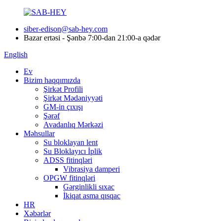
siber-edison@sab-hey.com
Bazar ertəsi - Şənbə 7:00-dan 21:00-a qədər
English
Ev
Bizim haqqımızda
Şirkət Profili
Şirkət Mədəniyyəti
GM-in çıxışı
Şərəf
Avadanlıq Mərkəzi
Məhsullar
Su bloklayan lent
Su Bloklayıcı İplik
ADSS fitinqləri
Vibrasiya damperi
OPGW fitinqləri
Gərginlikli sıxac
İkiqat asma qısqac
HR
Xəbərlər