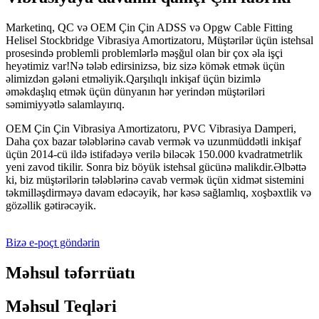
Marketinq, QC və OEM Çin Çin ADSS və Opgw Cable Fitting
Helisel Stockbridge Vibrasiya Amortizatoru, Müştərilər üçün istehsal
prosesində problemli problemlərlə məşğul olan bir çox əla işçi
heyətimiz var!Nə tələb edirsinizsə, biz sizə kömək etmək üçün
əlimizdən gələni etməliyik.Qarşılıqlı inkişaf üçün bizimlə
əməkdaşlıq etmək üçün dünyanın hər yerindən müştəriləri
səmimiyyətlə salamlayırıq.
OEM Çin Çin Vibrasiya Amortizatoru, PVC Vibrasiya Damperi,
Daha çox bazar tələblərinə cavab vermək və uzunmüddətli inkişaf
üçün 2014-cü ildə istifadəyə verilə biləcək 150.000 kvadratmetrlik
yeni zavod tikilir. Sonra biz böyük istehsal gücünə malikdir.Əlbəttə
ki, biz müştərilərin tələblərinə cavab vermək üçün xidmət sistemini
təkmilləşdirməyə davam edəcəyik, hər kəsə sağlamlıq, xoşbəxtlik və
gözəllik gətirəcəyik.
Bizə e-poçt göndərin
Məhsul təfərrüatı
Məhsul Teqləri