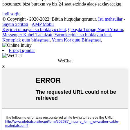
poçtunuzu bizə buraxın və biz 24 saat ərzində əlaqə saxlayacağıq.
indi sorğu
© Copyright - 2020-2022: Bütün hüquqlar qorunur.
İsti məhsullar
-
Saytın xəritəsi
-
AMP Mobil
Keçirici olmayan su bloklayıcı lent
,
Çıxışda Torpaq Naqili Yoxdur
,
Messenger Kabel Təchizatı
,
Yarımkeçirici su bloklayan lent
,
Kontrplak qutu birləşməsi
,
Yarım Kor qutu Birləşməsi
,
E-poçt göndər
WeChat
x