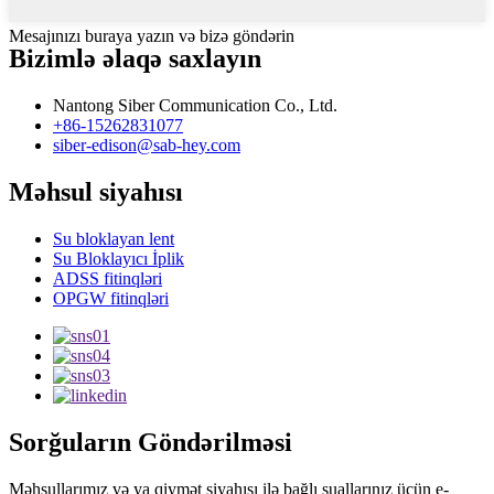
Mesajınızı buraya yazın və bizə göndərin
Bizimlə əlaqə saxlayın
Nantong Siber Communication Co., Ltd.
+86-15262831077
siber-edison@sab-hey.com
Məhsul siyahısı
Su bloklayan lent
Su Bloklayıcı İplik
ADSS fitinqləri
OPGW fitinqləri
Sorğuların Göndərilməsi
Məhsullarımız və ya qiymət siyahısı ilə bağlı suallarınız üçün e-