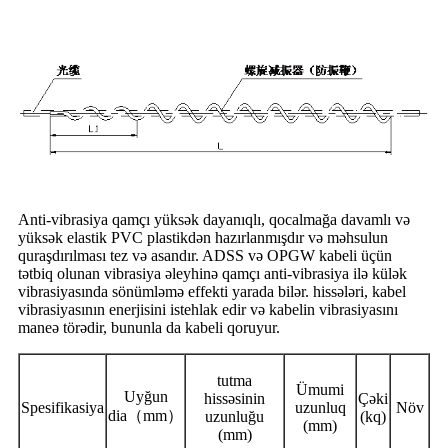
Anti-vibrasiya qamçı yüksək dayanıqlı, qocalmağa davamlı və
yüksək elastik PVC plastikdən hazırlanmışdır və məhsulun
quraşdırılması tez və asandır. ADSS və OPGW kabeli üçün
tətbiq olunan vibrasiya əleyhinə qamçı anti-vibrasiya ilə külək
vibrasiyasında sönümləmə effekti yarada bilər. hissələri, kabel
vibrasiyasının enerjisini istehlak edir və kabelin vibrasiyasını
maneə törədir, bununla da kabeli qoruyur.
tutma
Ümumi
Uyğun
hissəsinin
Çəki
Spesifikasiya
uzunluq
Növ
dia（mm）
uzunluğu
(kq)
(mm)
(mm)