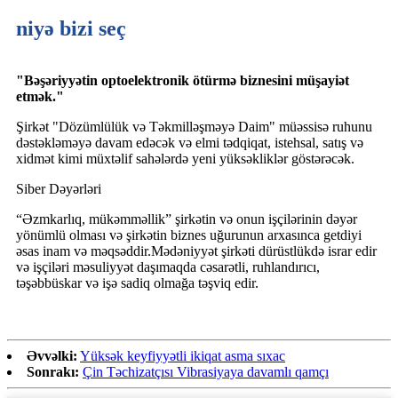
niyə bizi seç
"Bəşəriyyətin optoelektronik ötürmə biznesini müşayiət
etmək."
Şirkət "Dözümlülük və Təkmilləşməyə Daim" müəssisə ruhunu
dəstəkləməyə davam edəcək və elmi tədqiqat, istehsal, satış və
xidmət kimi müxtəlif sahələrdə yeni yüksəkliklər göstərəcək.
Siber Dəyərləri
“Əzmkarlıq, mükəmməllik” şirkətin və onun işçilərinin dəyər
yönümlü olması və şirkətin biznes uğurunun arxasınca getdiyi
əsas inam və məqsəddir.Mədəniyyət şirkəti dürüstlükdə israr edir
və işçiləri məsuliyyət daşımaqda cəsarətli, ruhlandırıcı,
təşəbbüskar və işə sadiq olmağa təşviq edir.
Əvvəlki:
Yüksək keyfiyyətli ikiqat asma sıxac
Sonrakı:
Çin Təchizatçısı Vibrasiyaya davamlı qamçı