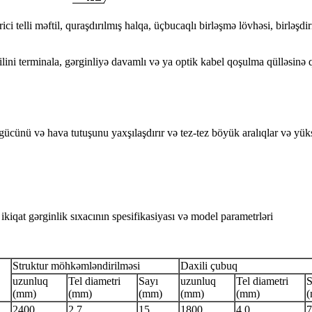
ci telli məftil, quraşdırılmış halqa, üçbucaqlı birləşmə lövhəsi, birləşd
ini terminala, gərginliyə davamlı və ya optik kabel qoşulma qülləsinə 
ki gücünü və hava tutuşunu yaxşılaşdırır və tez-tez böyük aralıqlar və 
at gərginlik sıxacının spesifikasiyası və model parametrləri
Struktur möhkəmləndirilməsi
Daxili çubuq
uzunluq
Tel diametri
Sayı
uzunluq
Tel diametri
S
(mm)
(mm)
(mm)
(mm)
(mm)
2400
2.7
15
1800
4.0
7