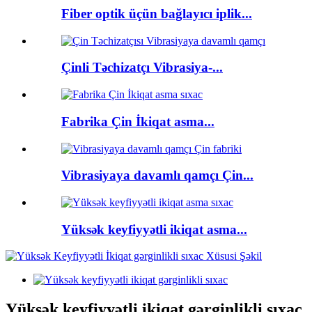
Fiber optik üçün bağlayıcı iplik...
Çinli Təchizatçı Vibrasiya-...
Fabrika Çin İkiqat asma...
Vibrasiyaya davamlı qamçı Çin...
Yüksək keyfiyyətli ikiqat asma...
Yüksək keyfiyyətli ikiqat gərginlikli sıxac