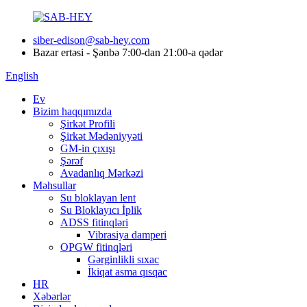
siber-edison@sab-hey.com
Bazar ertəsi - Şənbə 7:00-dan 21:00-a qədər
English
Ev
Bizim haqqımızda
Şirkət Profili
Şirkət Mədəniyyəti
GM-in çıxışı
Şərəf
Avadanlıq Mərkəzi
Məhsullar
Su bloklayan lent
Su Bloklayıcı İplik
ADSS fitinqləri
Vibrasiya damperi
OPGW fitinqləri
Gərginlikli sıxac
İkiqat asma qısqac
HR
Xəbərlər