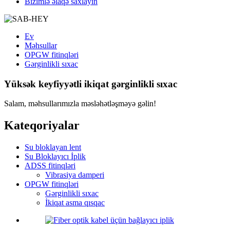
Bizimlə əlaqə saxlayın
Ev
Məhsullar
OPGW fitinqləri
Gərginlikli sıxac
Yüksək keyfiyyətli ikiqat gərginlikli sıxac
Salam, məhsullarımızla məsləhətləşməyə gəlin!
Kateqoriyalar
Su bloklayan lent
Su Bloklayıcı İplik
ADSS fitinqləri
Vibrasiya damperi
OPGW fitinqləri
Gərginlikli sıxac
İkiqat asma qısqac