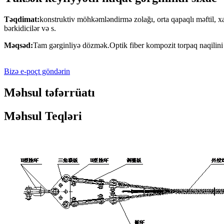
Təqdimat:
konstruktiv möhkəmləndirmə zolağı, orta qapaqlı məftil, xar
bərkidicilər və s.
Məqsəd:
Tam gərginliyə dözmək.Optik fiber kompozit torpaq naqilini 
Bizə e-poçt göndərin
Məhsul təfərrüatı
Məhsul Teqləri