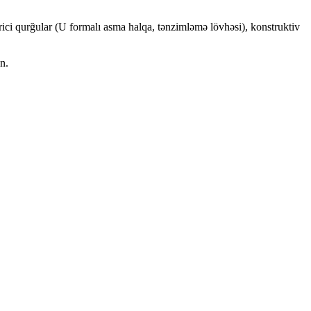
dirici qurğular (U formalı asma halqa, tənzimləmə lövhəsi), konstruktiv
n.