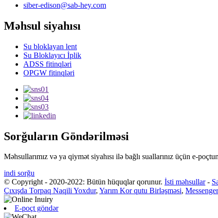
siber-edison@sab-hey.com
Məhsul siyahısı
Su bloklayan lent
Su Bloklayıcı İplik
ADSS fitinqləri
OPGW fitinqləri
Sorğuların Göndərilməsi
Məhsullarımız və ya qiymət siyahısı ilə bağlı suallarınız üçün e-poçtu
indi sorğu
© Copyright - 2020-2022: Bütün hüquqlar qorunur.
İsti məhsullar
-
Sa
Çıxışda Torpaq Naqili Yoxdur
,
Yarım Kor qutu Birləşməsi
,
Messenger
E-poçt göndər