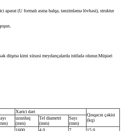
irici aparat (U formalı asma halqa, tənzimləmə lövhəsi), struktur
qoşun.
yüksək düşmə kimi xüsusi meydançalarda istifadə olunur.Müştəri
Xarici dəri
Qısqacın çəkisi
ayı
uzunluq
Tel diametri
Sayı
(kq)
(mm)
(mm)
(mm)
(mm)
1600
4.0
7
15.0