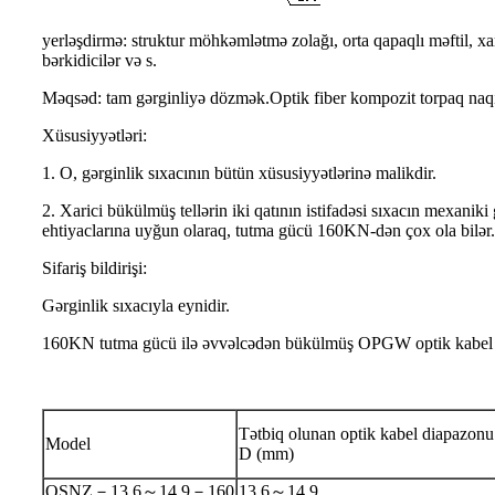
yerləşdirmə: struktur möhkəmlətmə zolağı, orta qapaqlı məftil, xari
bərkidicilər və s.
Məqsəd: tam gərginliyə dözmək.Optik fiber kompozit torpaq naqil
Xüsusiyyətləri:
1. O, gərginlik sıxacının bütün xüsusiyyətlərinə malikdir.
2. Xarici bükülmüş tellərin iki qatının istifadəsi sıxacın mexani
ehtiyaclarına uyğun olaraq, tutma gücü 160KN-dən çox ola bilər.
Sifariş bildirişi:
Gərginlik sıxacıyla eynidir.
160KN tutma gücü ilə əvvəlcədən bükülmüş OPGW optik kabel ikiq
Tətbiq olunan optik kabel diapazonu
Model
D (mm)
OSNZ－13,6～14,9－160
13,6～14,9