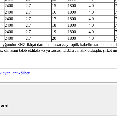
2400
2.7
15
1800
4.0
7
2400
2.7
16
1800
4.0
7
2400
2.7
17
1800
4.0
7
2400
2.7
18
1800
4.0
7
2400
2.7
19
1800
4.0
7
2400
2.7
20
1800
4.0
7
undur;SNZ-ikiqat dartılmalı sıxac;sayı-optik kabelin xarici diametri
masını tələb etdikdə və ya xüsusi tələblərə malik olduqda, şirkət müşt
layan lent - Siber