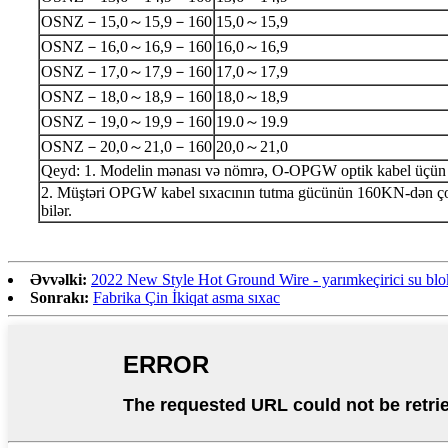
OSNZ－15,0～15,9－160
15,0～15,9
OSNZ－16,0～16,9－160
16,0～16,9
OSNZ－17,0～17,9－160
17,0～17,9
OSNZ－18,0～18,9－160
18,0～18,9
OSNZ－19,0～19,9－160
19.0～19.9
OSNZ－20,0～21,0－160
20,0～21,0
Qeyd: 1. Modelin mənası və nömrə, O-OPGW optik kabel üçün uyğ
2. Müştəri OPGW kabel sıxacının tutma gücünün 160KN-dən çox ol
bilər.
Əvvəlki:
2022 New Style Hot Ground Wire - yarımkeçirici su blok
Sonrakı:
Fabrika Çin İkiqat asma sıxac