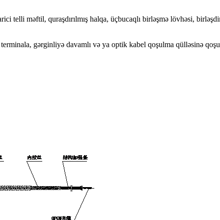
ici telli məftil, quraşdırılmış halqa, üçbucaqlı birləşmə lövhəsi, birləş
terminala, gərginliyə davamlı və ya optik kabel qoşulma qülləsinə qoşu