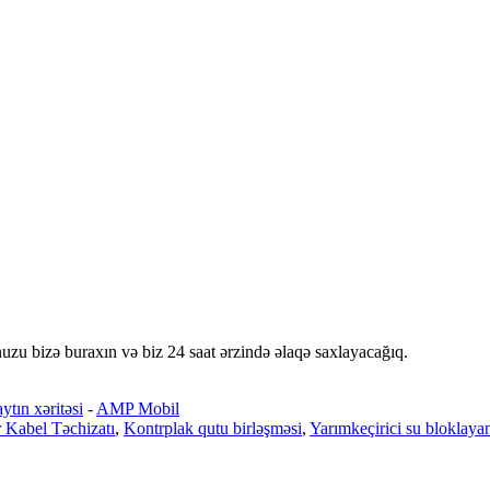
nuzu bizə buraxın və biz 24 saat ərzində əlaqə saxlayacağıq.
ytın xəritəsi
-
AMP Mobil
 Kabel Təchizatı
,
Kontrplak qutu birləşməsi
,
Yarımkeçirici su bloklayan