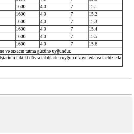
1600
4.0
7
15.1
1600
4.0
7
15.2
1600
4.0
7
15.3
1600
4.0
7
15.4
1600
4.0
7
15.5
1600
4.0
7
15.6
nə və sıxacın tutma gücünə uyğundur.
ərinin faktiki dövrə tələblərinə uyğun dizayn edə və təchiz edə