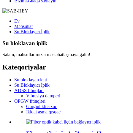
Bizimlə əlaqə saxlayın
Ev
Məhsullar
Su Bloklayıcı İplik
Su bloklayan iplik
Salam, məhsullarımızla məsləhətləşməyə gəlin!
Kateqoriyalar
Su bloklayan lent
Su Bloklayıcı İplik
ADSS fitinqləri
Vibrasiya damperi
OPGW fitinqləri
Gərginlikli sıxac
İkiqat asma qısqac