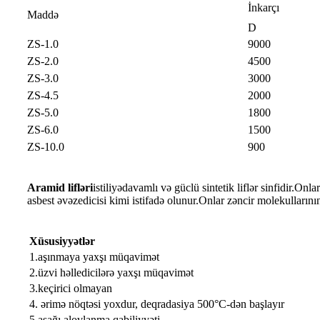
İnkarçı
Maddə
D
ZS-1.0
9000
ZS-2.0
4500
ZS-3.0
3000
ZS-4.5
2000
ZS-5.0
1800
ZS-6.0
1500
ZS-10.0
900
Aramid lifləri
istiliyədavamlı və güclü sintetik liflər sinfidir.On
asbest əvəzedicisi kimi istifadə olunur.Onlar zəncir molekulları
Xüsusiyyətlər
1.aşınmaya yaxşı müqavimət
2.üzvi həlledicilərə yaxşı müqavimət
3.keçirici olmayan
4. ərimə nöqtəsi yoxdur, deqradasiya 500°C-dən başlayır
5.aşağı alovlanma qabiliyyəti