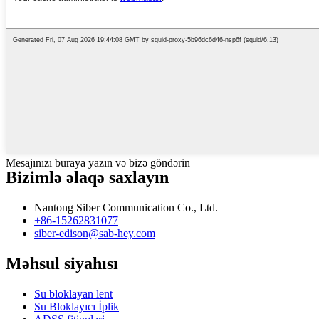
Mesajınızı buraya yazın və bizə göndərin
Bizimlə əlaqə saxlayın
Nantong Siber Communication Co., Ltd.
+86-15262831077
siber-edison@sab-hey.com
Məhsul siyahısı
Su bloklayan lent
Su Bloklayıcı İplik