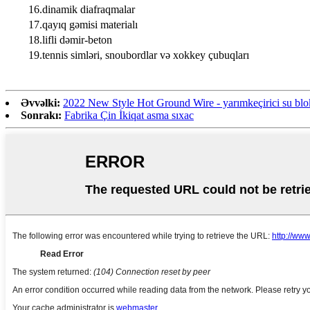
16.dinamik diafraqmalar
17.qayıq gəmisi materialı
18.lifli dəmir-beton
19.tennis simləri, snoubordlar və xokkey çubuqları
Əvvəlki:
2022 New Style Hot Ground Wire - yarımkeçirici su blok
Sonrakı:
Fabrika Çin İkiqat asma sıxac