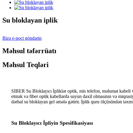
Su bloklayan iplik
Bizə e-poçt göndərin
Məhsul təfərrüatı
Məhsul Teqləri
SIBER Su Bloklayıcı İpliklər optik, mis telefon, məlumat kabeli v
etmək və fiber optik kabellərdə suyun daxil olmasının və miqrasi
dərhal su bloklayan gel əmələ gətirir. İplik quru ölçüsündən təxm
Su Bloklayıcı İpliyin Spesifikasiyası