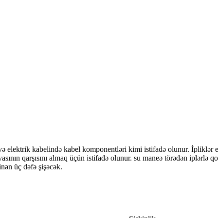
ə elektrik kabelində kabel komponentləri kimi istifadə olunur. İpliklər 
yasının qarşısını almaq üçün istifadə olunur. su maneə törədən iplərlə
inən üç dəfə şişəcək.