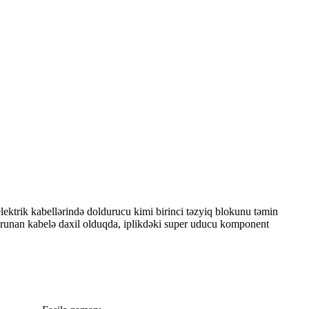
elektrik kabellərində doldurucu kimi birinci təzyiq blokunu təmin
 qorunan kabelə daxil olduqda, iplikdəki super uducu komponent