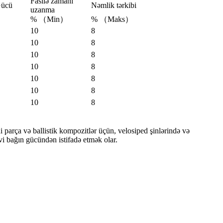
Fasilə zamanı
Gücü
Nəmlik tərkibi
uzanma
% （Min）
% （Maks）
10
8
10
8
10
8
10
8
10
8
10
8
10
8
ehi parça və ballistik kompozitlər üçün, velosiped şinlərində və
vi bağın gücündən istifadə etmək olar.