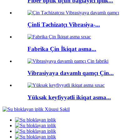
Fiber optik üçün bağlayıcı iplik...
Çinli Təchizatçı Vibrasiya-...
Fabrika Çin İkiqat asma...
Vibrasiyaya davamlı qamçı Çin...
Yüksək keyfiyyətli ikiqat asma...