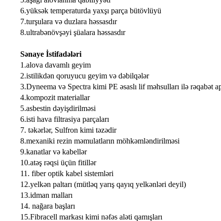
6.yüksək temperaturda yaxşı parça bütövlüyü
7.turşulara və duzlara həssasdır
8.ultrabənövşəyi şüalara həssasdır
Sənaye İstifadələri
1.alova davamlı geyim
2.istilikdən qoruyucu geyim və dəbilqələr
3.Dyneema və Spectra kimi PE əsaslı lif məhsulları ilə rəqabət a
4.kompozit materiallar
5.asbestin dəyişdirilməsi
6.isti hava filtrasiya parçaları
7. təkərlər, Sulfron kimi təzədir
8.mexaniki rezin məmulatların möhkəmləndirilməsi
9.kanatlar və kabellər
10.atəş rəqsi üçün fitillər
11. fiber optik kabel sistemləri
12.yelkən paltarı (mütləq yarış qayıq yelkənləri deyil)
13.idman malları
14. nağara başları
15.Fibracell markası kimi nəfəs aləti qamışları