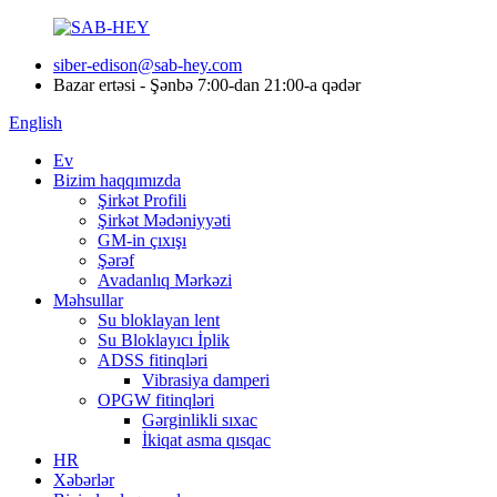
siber-edison@sab-hey.com
Bazar ertəsi - Şənbə 7:00-dan 21:00-a qədər
English
Ev
Bizim haqqımızda
Şirkət Profili
Şirkət Mədəniyyəti
GM-in çıxışı
Şərəf
Avadanlıq Mərkəzi
Məhsullar
Su bloklayan lent
Su Bloklayıcı İplik
ADSS fitinqləri
Vibrasiya damperi
OPGW fitinqləri
Gərginlikli sıxac
İkiqat asma qısqac
HR
Xəbərlər