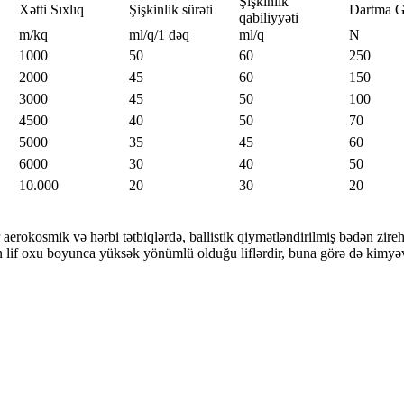
Şişkinlik
Xətti Sıxlıq
Şişkinlik sürəti
Dartma 
qabiliyyəti
m/kq
ml/q/1 dəq
ml/q
N
1000
50
60
250
2000
45
60
150
3000
45
50
100
4500
40
50
70
5000
35
45
60
6000
30
40
50
10.000
20
30
20
lar aerokosmik və hərbi tətbiqlərdə, ballistik qiymətləndirilmiş bədən zir
nın lif oxu boyunca yüksək yönümlü olduğu liflərdir, buna görə də kimyə